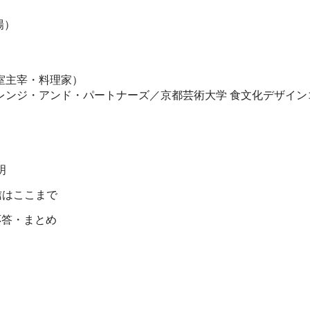
開場）
）
室主宰・料理家）
レンジ・アンド・パートナーズ／京都芸術大学 食文化デザイン
明
配信はここまで
疑応答・まとめ