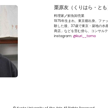
栗原友（くりはら・とも
料理家
／
鮮魚卸売業
1975年生まれ、東京都出身。ファ
験した後、37歳で東京・築地の水
商店」などを営む傍ら、コンサルテ
instagram:
@kuri__tomo
© Kyoto University of the Arts All Rights Reserved.