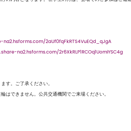
re-na2.hsforms.com/2aUf0fqFkRTS4VuEQd_qJgA
u.share-na2.hsforms.com/2r6XkRLP1RCOq1UomiYSC4g
ります。ご了承ください。
駐輪はできません。公共交通機関でご来場ください。