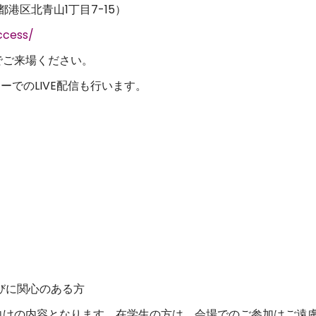
港区北青山1丁目7-15）
ccess/
でご来場ください。
ーでのLIVE配信も行います。
びに関心のある方
けの内容となります。在学生の方は、会場でのご参加はご遠慮い